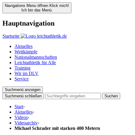
Navigations Menu öffnen
Klick mich!
Ich bin das Menü.
Hauptnavigation
Startseite
Aktuelles
Wettkämpfe
Nationalmannschaften
Leichtathletik für Alle
Training
Wir im DLV
Service
Suchmenü anzeigen
Suchmenü schließen
Suchen
Start
›
Aktuelles
›
Videos
›
Videoarchiv
›
Michael Schrader mit starken 400 Metern