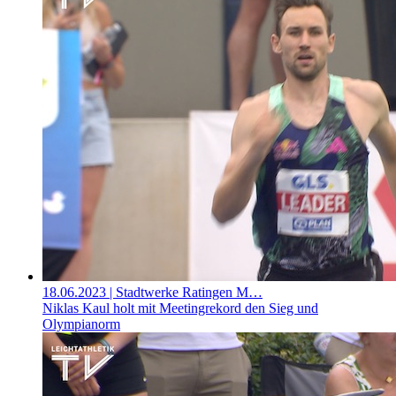
18.06.2023
| Stadtwerke Ratingen M…
Niklas Kaul holt mit Meetingrekord den Sieg und
Olympianorm