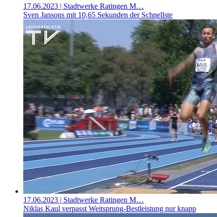
17.06.2023
| Stadtwerke Ratingen M…
Sven Jansons mit 10,65 Sekunden der Schnellste
17.06.2023
| Stadtwerke Ratingen M…
Niklas Kaul verpasst Weitsprung-Bestleistung nur knapp