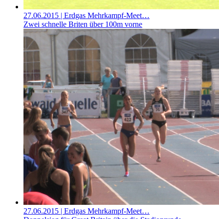
27.06.2015
| Erdgas Mehrkampf-Meet…
Zwei schnelle Briten über 100m vorne
27.06.2015
| Erdgas Mehrkampf-Meet…