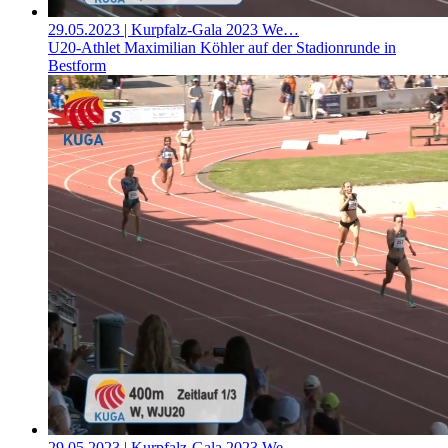
29.05.2023
| Kurpfalz-Gala 2023 We…
U20-Athlet Maximilian Köhler auf der Stadionrunde in
Bestform
29.05.2023
| Kurpfalz-Gala 2023 We…