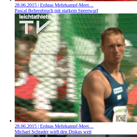
28.06.2015
| Erdgas Mehrkampf-Meet…
Pascal Behrenbruch mit starkem Speerwurf
28.06.2015
| Erdgas Mehrkampf-Meet…
Michael Schrader wirft den Diskus weit