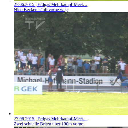
27.06.2015
| Erdgas Mehrkampf-Meet…
Nico Beckers läuft vorne weg
27.06.2015
| Erdgas Mehrkampf-Meet…
Zwei schnelle Briten über 100m vorne