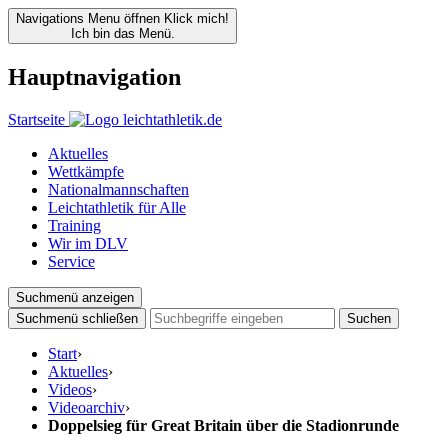
Navigations Menu öffnen
Klick mich!
Ich bin das Menü.
Hauptnavigation
Startseite
Aktuelles
Wettkämpfe
Nationalmannschaften
Leichtathletik für Alle
Training
Wir im DLV
Service
Suchmenü anzeigen
Suchmenü schließen
Suchen
Start
›
Aktuelles
›
Videos
›
Videoarchiv
›
Doppelsieg für Great Britain über die Stadionrunde