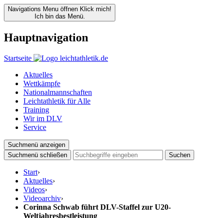
Navigations Menu öffnen
Klick mich!
Ich bin das Menü.
Hauptnavigation
Startseite
Aktuelles
Wettkämpfe
Nationalmannschaften
Leichtathletik für Alle
Training
Wir im DLV
Service
Suchmenü anzeigen
Suchmenü schließen
Suchen
Start
›
Aktuelles
›
Videos
›
Videoarchiv
›
Corinna Schwab führt DLV-Staffel zur U20-
Weltjahresbestleistung