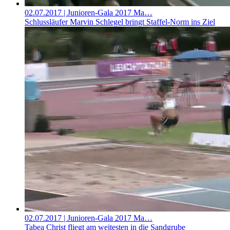
02.07.2017
| Junioren-Gala 2017 Ma…
Schlussläufer Marvin Schlegel bringt Staffel-Norm ins Ziel
02.07.2017
| Junioren-Gala 2017 Ma…
Tabea Christ fliegt am weitesten in die Sandgrube