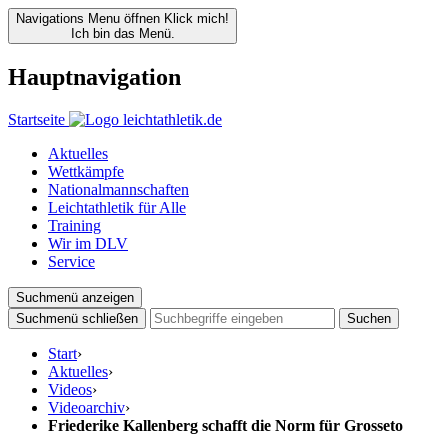
Navigations Menu öffnen
Klick mich!
Ich bin das Menü.
Hauptnavigation
Startseite
Aktuelles
Wettkämpfe
Nationalmannschaften
Leichtathletik für Alle
Training
Wir im DLV
Service
Suchmenü anzeigen
Suchmenü schließen
Suchen
Start
›
Aktuelles
›
Videos
›
Videoarchiv
›
Friederike Kallenberg schafft die Norm für Grosseto