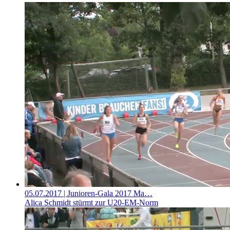
05.07.2017
| Junioren-Gala 2017 Ma…
Alica Schmidt stürmt zur U20-EM-Norm