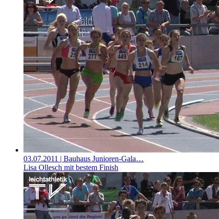
03.07.2011
| Bauhaus Junioren-Gala…
Lisa Ollesch mit bestem Finish