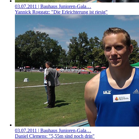
03.07.2011
| Bauhaus Junioren-Gala…
Yannick Roggatz: "Die Erleichterung ist riesig"
03.07.2011
| Bauhaus Junioren-Gala…
Daniel Clemens: "5,55m sind noch drin"