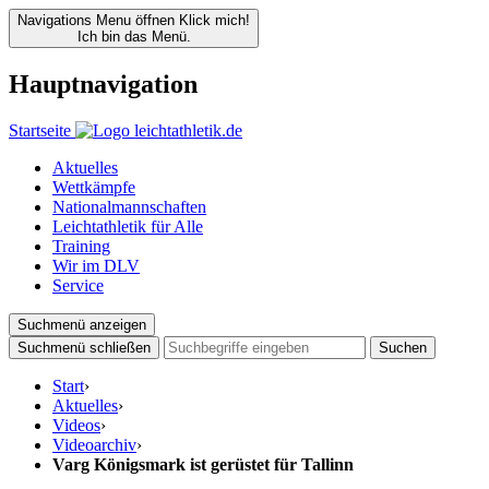
Navigations Menu öffnen
Klick mich!
Ich bin das Menü.
Hauptnavigation
Startseite
Aktuelles
Wettkämpfe
Nationalmannschaften
Leichtathletik für Alle
Training
Wir im DLV
Service
Suchmenü anzeigen
Suchmenü schließen
Suchen
Start
›
Aktuelles
›
Videos
›
Videoarchiv
›
Varg Königsmark ist gerüstet für Tallinn