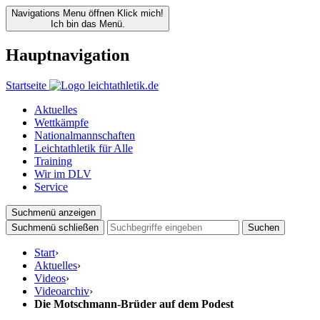
Navigations Menu öffnen
Klick mich!
Ich bin das Menü.
Hauptnavigation
Startseite
Aktuelles
Wettkämpfe
Nationalmannschaften
Leichtathletik für Alle
Training
Wir im DLV
Service
Suchmenü anzeigen
Suchmenü schließen
Suchen
Start
›
Aktuelles
›
Videos
›
Videoarchiv
›
Die Motschmann-Brüder auf dem Podest