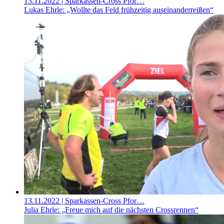
13.11.2022
| Sparkassen-Cross Pfor…
Lukas Ehrle: „Wollte das Feld frühzeitig auseinanderreißen“
13.11.2022
| Sparkassen-Cross Pfor…
Julia Ehrle: „Freue mich auf die nächsten Crossrennen“