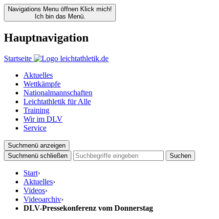
Navigations Menu öffnen
Klick mich!
Ich bin das Menü.
Hauptnavigation
Startseite
Aktuelles
Wettkämpfe
Nationalmannschaften
Leichtathletik für Alle
Training
Wir im DLV
Service
Suchmenü anzeigen
Suchmenü schließen
Suchen
Start
›
Aktuelles
›
Videos
›
Videoarchiv
›
DLV-Pressekonferenz vom Donnerstag