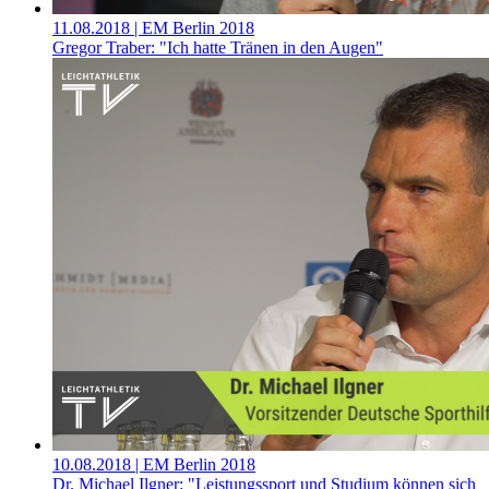
11.08.2018
| EM Berlin 2018
Gregor Traber: "Ich hatte Tränen in den Augen"
10.08.2018
| EM Berlin 2018
Dr. Michael Ilgner: "Leistungssport und Studium können sich