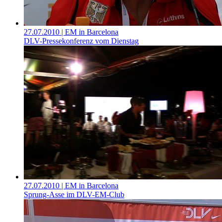
27.07.2010
| EM in Barcelona
DLV-Pressekonferenz vom Dienstag
27.07.2010
| EM in Barcelona
Sprung-Asse im DLV-EM-Club