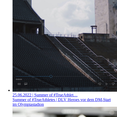
25.06.2022
| Summer of #TrueAthlet…
Summer of #TrueAthletes | DLV Heroes vor dem DM-Start
im Olympiastadion