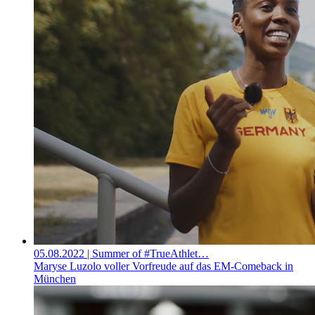
05.08.2022
| Summer of #TrueAthlet…
Maryse Luzolo voller Vorfreude auf das EM-Comeback in
München