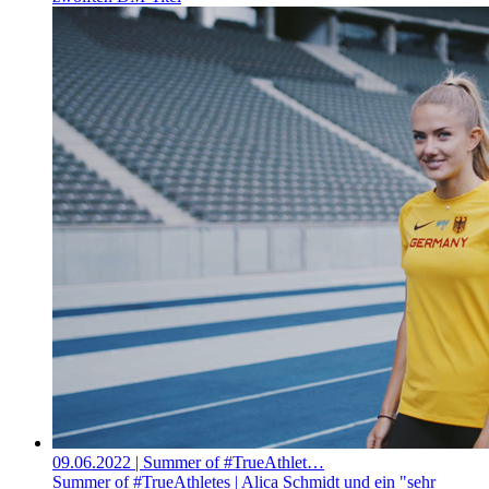
09.06.2022
| Summer of #TrueAthlet…
Summer of #TrueAthletes | Alica Schmidt und ein "sehr