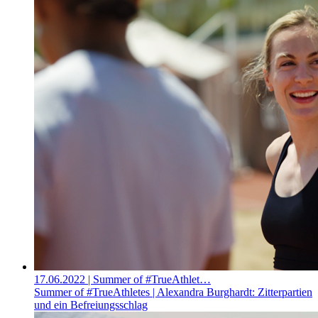
17.06.2022
| Summer of #TrueAthlet…
Summer of #TrueAthletes | Alexandra Burghardt: Zitterpartien
und ein Befreiungsschlag