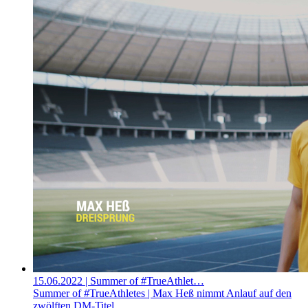
15.06.2022
| Summer of #TrueAthlet…
Summer of #TrueAthletes | Max Heß nimmt Anlauf auf den
zwölften DM-Titel