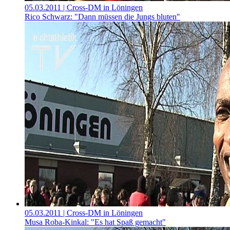
05.03.2011
| Cross-DM in Löningen
Rico Schwarz: "Dann müssen die Jungs bluten"
05.03.2011
| Cross-DM in Löningen
Musa Roba-Kinkal: "Es hat Spaß gemacht"