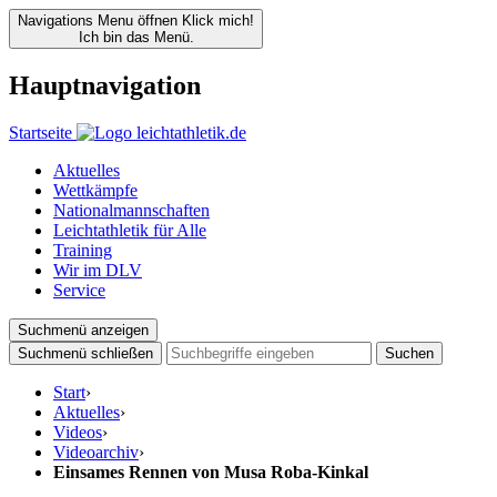
Navigations Menu öffnen
Klick mich!
Ich bin das Menü.
Hauptnavigation
Startseite
Aktuelles
Wettkämpfe
Nationalmannschaften
Leichtathletik für Alle
Training
Wir im DLV
Service
Suchmenü anzeigen
Suchmenü schließen
Suchen
Start
›
Aktuelles
›
Videos
›
Videoarchiv
›
Einsames Rennen von Musa Roba-Kinkal