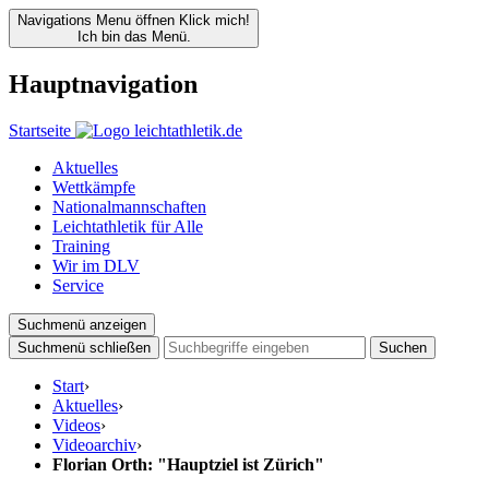
Navigations Menu öffnen
Klick mich!
Ich bin das Menü.
Hauptnavigation
Startseite
Aktuelles
Wettkämpfe
Nationalmannschaften
Leichtathletik für Alle
Training
Wir im DLV
Service
Suchmenü anzeigen
Suchmenü schließen
Suchen
Start
›
Aktuelles
›
Videos
›
Videoarchiv
›
Florian Orth: "Hauptziel ist Zürich"