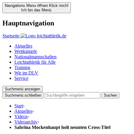
Navigations Menu öffnen
Klick mich!
Ich bin das Menü.
Hauptnavigation
Startseite
Aktuelles
Wettkämpfe
Nationalmannschaften
Leichtathletik für Alle
Training
Wir im DLV
Service
Suchmenü anzeigen
Suchmenü schließen
Suchen
Start
›
Aktuelles
›
Videos
›
Videoarchiv
›
Sabrina Mockenhaupt holt neunten Cross-Titel