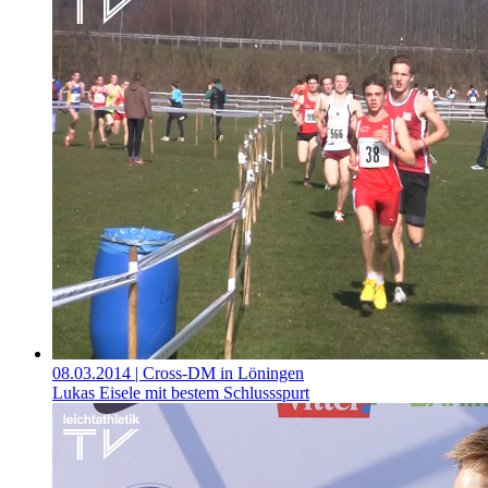
08.03.2014
| Cross-DM in Löningen
Lukas Eisele mit bestem Schlussspurt