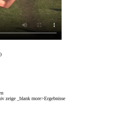
)
en
hiv zeige _blank more>Ergebnisse