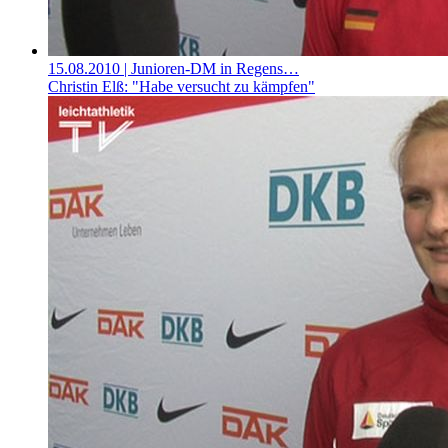
15.08.2010
| Junioren-DM in Regens…
Christin Elß: "Habe versucht zu kämpfen"