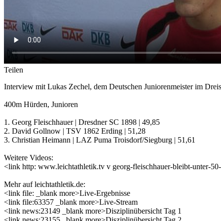
Teilen
Interview mit Lukas Zechel, dem Deutschen Juniorenmeister im Drei
400m Hürden, Junioren
1. Georg Fleischhauer | Dresdner SC 1898 | 49,85
2. David Gollnow | TSV 1862 Erding | 51,28
3. Christian Heimann | LAZ Puma Troisdorf/Siegburg | 51,61
Weitere Videos:
<link http: www.leichtathletik.tv v georg-fleischhauer-bleibt-unter
Mehr auf leichtathletik.de:
<link file: _blank more>Live-Ergebnisse
<link file:63357 _blank more>Live-Stream
<link news:23149 _blank more>Disziplinübersicht Tag 1
<link news:23155 _blank more>Disziplinübersicht Tag 2