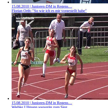
15.08.2010
| Junioren-DM in Regens…
Florian Orth: "So wie ich es mir vorgestellt habe"
15.08.2010
| Junioren-DM in Regens…
Wiebke Ullmann souverän zum Sieg