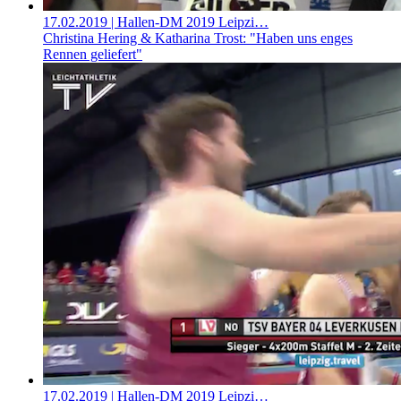
17.02.2019
| Hallen-DM 2019 Leipzi…
Christina Hering & Katharina Trost: "Haben uns enges
Rennen geliefert"
17.02.2019
| Hallen-DM 2019 Leipzi…