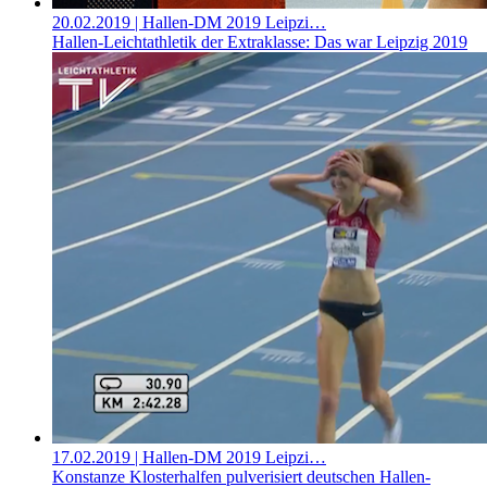
20.02.2019
| Hallen-DM 2019 Leipzi…
Hallen-Leichtathletik der Extraklasse: Das war Leipzig 2019
17.02.2019
| Hallen-DM 2019 Leipzi…
Konstanze Klosterhalfen pulverisiert deutschen Hallen-