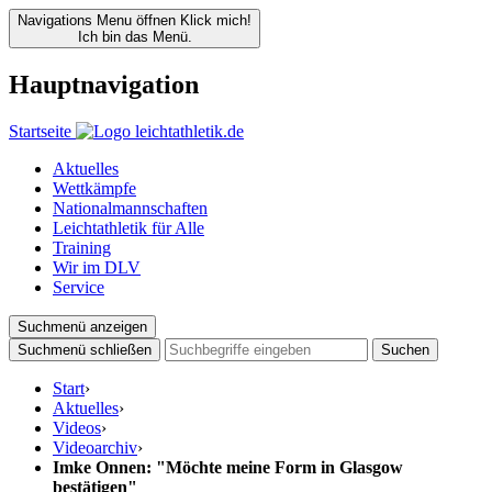
Navigations Menu öffnen
Klick mich!
Ich bin das Menü.
Hauptnavigation
Startseite
Aktuelles
Wettkämpfe
Nationalmannschaften
Leichtathletik für Alle
Training
Wir im DLV
Service
Suchmenü anzeigen
Suchmenü schließen
Suchen
Start
›
Aktuelles
›
Videos
›
Videoarchiv
›
Imke Onnen: "Möchte meine Form in Glasgow
bestätigen"