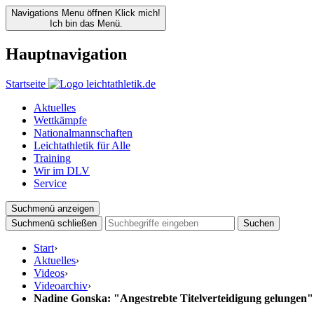
Navigations Menu öffnen
Klick mich!
Ich bin das Menü.
Hauptnavigation
Startseite
Aktuelles
Wettkämpfe
Nationalmannschaften
Leichtathletik für Alle
Training
Wir im DLV
Service
Suchmenü anzeigen
Suchmenü schließen
Suchen
Start
›
Aktuelles
›
Videos
›
Videoarchiv
›
Nadine Gonska: "Angestrebte Titelverteidigung gelungen"