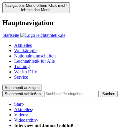
Navigations Menu öffnen
Klick mich!
Ich bin das Menü.
Hauptnavigation
Startseite
Aktuelles
Wettkämpfe
Nationalmannschaften
Leichtathletik für Alle
Training
Wir im DLV
Service
Suchmenü anzeigen
Suchmenü schließen
Suchen
Start
›
Aktuelles
›
Videos
›
Videoarchiv
›
Interview mit Janina Goldfuß