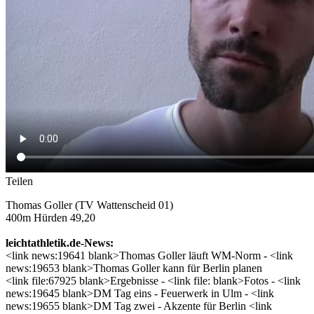
Teilen
Thomas Goller (TV Wattenscheid 01)
400m Hürden 49,20
leichtathletik.de-News:
<link news:19641 blank>Thomas Goller läuft WM-Norm - <link
news:19653 blank>Thomas Goller kann für Berlin planen
<link file:67925 blank>Ergebnisse - <link file: blank>Fotos - <link
news:19645 blank>DM Tag eins - Feuerwerk in Ulm - <link
news:19655 blank>DM Tag zwei - Akzente für Berlin <link