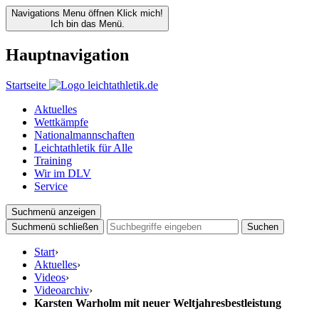
Navigations Menu öffnen
Klick mich!
Ich bin das Menü.
Hauptnavigation
Startseite
Aktuelles
Wettkämpfe
Nationalmannschaften
Leichtathletik für Alle
Training
Wir im DLV
Service
Suchmenü anzeigen
Suchmenü schließen
Suchen
Start
›
Aktuelles
›
Videos
›
Videoarchiv
›
Karsten Warholm mit neuer Weltjahresbestleistung