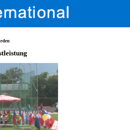
ürden
tleistung