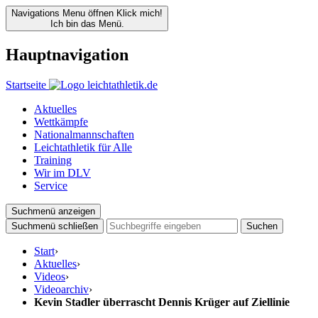
Navigations Menu öffnen
Klick mich!
Ich bin das Menü.
Hauptnavigation
Startseite
Aktuelles
Wettkämpfe
Nationalmannschaften
Leichtathletik für Alle
Training
Wir im DLV
Service
Suchmenü anzeigen
Suchmenü schließen
Suchen
Start
›
Aktuelles
›
Videos
›
Videoarchiv
›
Kevin Stadler überrascht Dennis Krüger auf Ziellinie