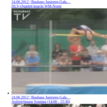
24.06.2012
| Bauhaus Junioren-Gala…
DLV-Quartett knackt WM-Norm
24.06.2012
| Bauhaus Junioren-Gala…
Aufzeichnung Sonntag (14:00 - 15:30)