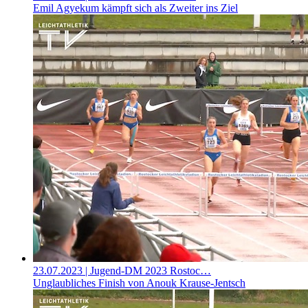
Emil Agyekum kämpft sich als Zweiter ins Ziel
23.07.2023
| Jugend-DM 2023 Rostoc…
Unglaubliches Finish von Anouk Krause-Jentsch