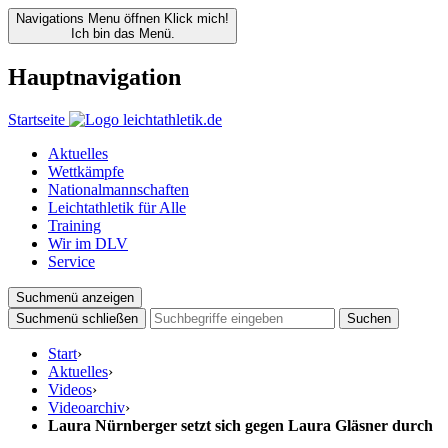
Navigations Menu öffnen
Klick mich!
Ich bin das Menü.
Hauptnavigation
Startseite
Aktuelles
Wettkämpfe
Nationalmannschaften
Leichtathletik für Alle
Training
Wir im DLV
Service
Suchmenü anzeigen
Suchmenü schließen
Suchen
Start
›
Aktuelles
›
Videos
›
Videoarchiv
›
Laura Nürnberger setzt sich gegen Laura Gläsner durch