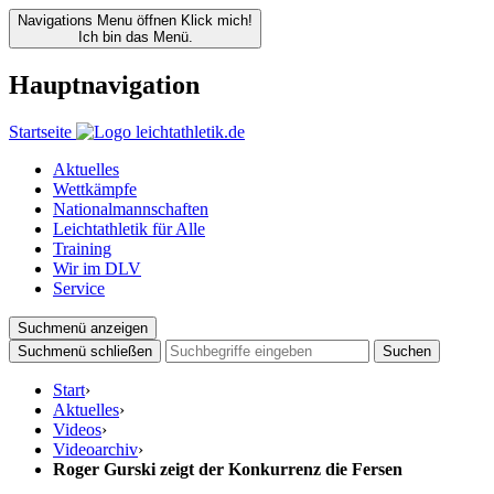
Navigations Menu öffnen
Klick mich!
Ich bin das Menü.
Hauptnavigation
Startseite
Aktuelles
Wettkämpfe
Nationalmannschaften
Leichtathletik für Alle
Training
Wir im DLV
Service
Suchmenü anzeigen
Suchmenü schließen
Suchen
Start
›
Aktuelles
›
Videos
›
Videoarchiv
›
Roger Gurski zeigt der Konkurrenz die Fersen