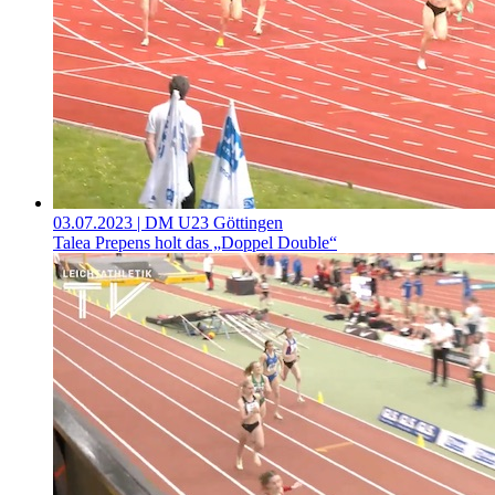
03.07.2023
| DM U23 Göttingen
Talea Prepens holt das „Doppel Double“