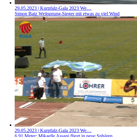
29.05.2023
| Kurpfalz-Gala 2023 We…
Simon Batz Weitsprung-Sieger mit etwas zu viel Wind
29.05.2023
| Kurpfalz-Gala 2023 We…
6,91 Meter: Mikaelle Assani fliegt in neue Sphären