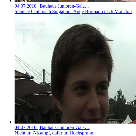
04.07.2010
| Bauhaus Junioren-Gala…
Shanice Craft nach Singapur - Antje Bormann nach Moncton
04.07.2010
| Bauhaus Junioren-Gala…
Nicht im 7-Kampf, dafür im Hochsprung