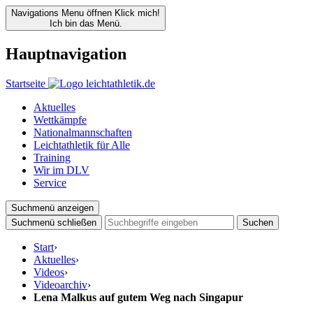
Navigations Menu öffnen
Klick mich!
Ich bin das Menü.
Hauptnavigation
Startseite
Aktuelles
Wettkämpfe
Nationalmannschaften
Leichtathletik für Alle
Training
Wir im DLV
Service
Suchmenü anzeigen
Suchmenü schließen
Suchen
Start
›
Aktuelles
›
Videos
›
Videoarchiv
›
Lena Malkus auf gutem Weg nach Singapur