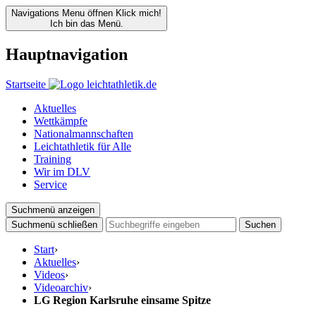
Navigations Menu öffnen
Klick mich!
Ich bin das Menü.
Hauptnavigation
Startseite
Aktuelles
Wettkämpfe
Nationalmannschaften
Leichtathletik für Alle
Training
Wir im DLV
Service
Suchmenü anzeigen
Suchmenü schließen
Suchen
Start
›
Aktuelles
›
Videos
›
Videoarchiv
›
LG Region Karlsruhe einsame Spitze