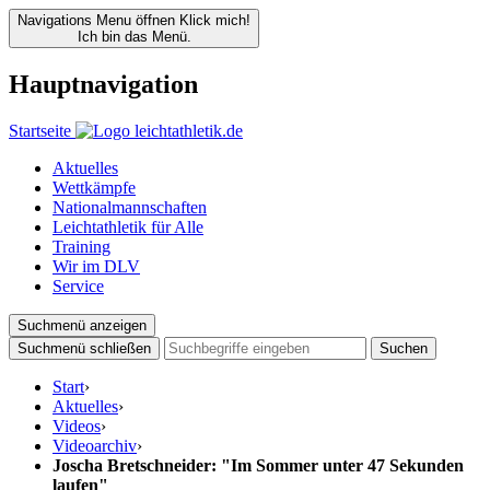
Navigations Menu öffnen
Klick mich!
Ich bin das Menü.
Hauptnavigation
Startseite
Aktuelles
Wettkämpfe
Nationalmannschaften
Leichtathletik für Alle
Training
Wir im DLV
Service
Suchmenü anzeigen
Suchmenü schließen
Suchen
Start
›
Aktuelles
›
Videos
›
Videoarchiv
›
Joscha Bretschneider: "Im Sommer unter 47 Sekunden
laufen"