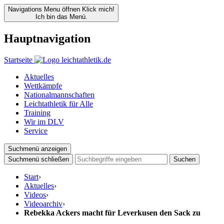
Navigations Menu öffnen
Klick mich!
Ich bin das Menü.
Hauptnavigation
Startseite
Aktuelles
Wettkämpfe
Nationalmannschaften
Leichtathletik für Alle
Training
Wir im DLV
Service
Suchmenü anzeigen
Suchmenü schließen
Suchen
Start
›
Aktuelles
›
Videos
›
Videoarchiv
›
Rebekka Ackers macht für Leverkusen den Sack zu