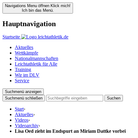
Navigations Menu öffnen
Klick mich!
Ich bin das Menü.
Hauptnavigation
Startseite
Aktuelles
Wettkämpfe
Nationalmannschaften
Leichtathletik für Alle
Training
Wir im DLV
Service
Suchmenü anzeigen
Suchmenü schließen
Suchen
Start
›
Aktuelles
›
Videos
›
Videoarchiv
›
Lisa Oed zieht im Endspurt an Miriam Dattke vorbei