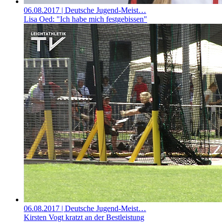
06.08.2017
| Deutsche Jugend-Meist…
Lisa Oed: "Ich habe mich festgebissen"
06.08.2017
| Deutsche Jugend-Meist…
Kirsten Vogt kratzt an der Bestleistung