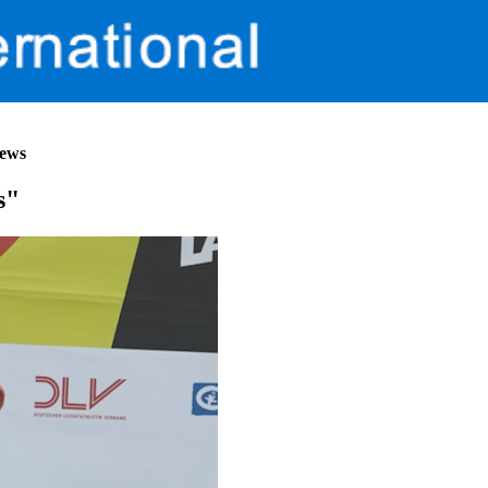
iews
s"