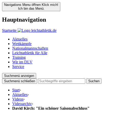
Navigations Menu öffnen
Klick mich!
Ich bin das Menü.
Hauptnavigation
Startseite
Aktuelles
Wettkämpfe
Nationalmannschaften
Leichtathletik für Alle
Training
Wir im DLV
Service
Suchmenü anzeigen
Suchmenü schließen
Suchen
Start
›
Aktuelles
›
Videos
›
Videoarchiv
›
David Kirch: "Ein schöner Saisonabschluss"