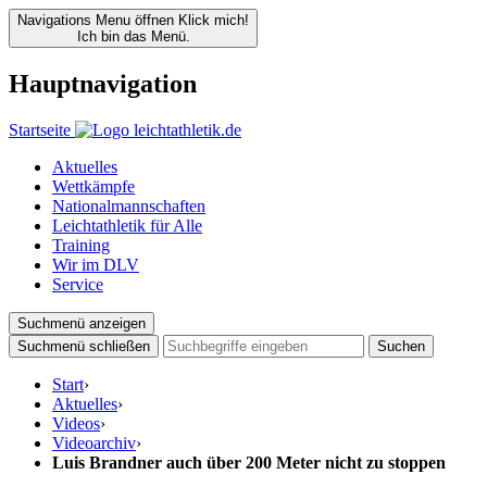
Navigations Menu öffnen
Klick mich!
Ich bin das Menü.
Hauptnavigation
Startseite
Aktuelles
Wettkämpfe
Nationalmannschaften
Leichtathletik für Alle
Training
Wir im DLV
Service
Suchmenü anzeigen
Suchmenü schließen
Suchen
Start
›
Aktuelles
›
Videos
›
Videoarchiv
›
Luis Brandner auch über 200 Meter nicht zu stoppen