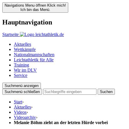
Navigations Menu öffnen
Klick mich!
Ich bin das Menü.
Hauptnavigation
Startseite
Aktuelles
Wettkämpfe
Nationalmannschaften
Leichtathletik für Alle
Training
Wir im DLV
Service
Suchmenü anzeigen
Suchmenü schließen
Suchen
Start
›
Aktuelles
›
Videos
›
Videoarchiv
›
Melanie Böhm zieht an der letzten Hürde vorbei