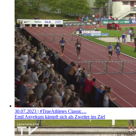
30.07.2023
| #TrueAthletes Classic…
Emil Agyekum kämpft sich als Zweiter ins Ziel