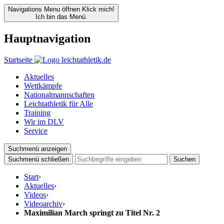
Navigations Menu öffnen
Klick mich!
Ich bin das Menü.
Hauptnavigation
Startseite
Aktuelles
Wettkämpfe
Nationalmannschaften
Leichtathletik für Alle
Training
Wir im DLV
Service
Suchmenü anzeigen
Suchmenü schließen
Suchen
Start
›
Aktuelles
›
Videos
›
Videoarchiv
›
Maximilian March springt zu Titel Nr. 2