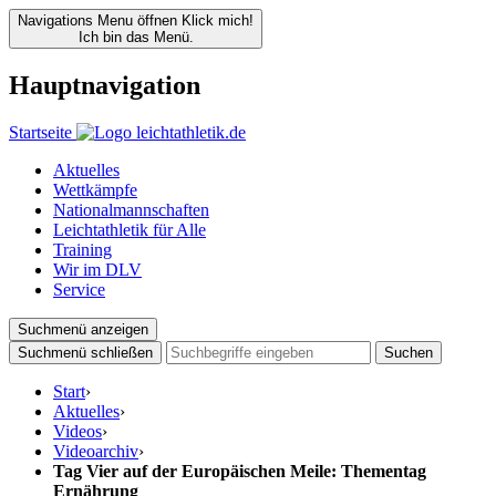
Navigations Menu öffnen
Klick mich!
Ich bin das Menü.
Hauptnavigation
Startseite
Aktuelles
Wettkämpfe
Nationalmannschaften
Leichtathletik für Alle
Training
Wir im DLV
Service
Suchmenü anzeigen
Suchmenü schließen
Suchen
Start
›
Aktuelles
›
Videos
›
Videoarchiv
›
Tag Vier auf der Europäischen Meile: Thementag
Ernährung