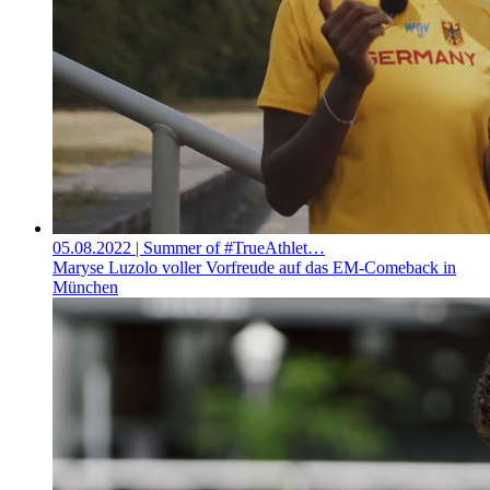
05.08.2022
| Summer of #TrueAthlet…
Maryse Luzolo voller Vorfreude auf das EM-Comeback in
München