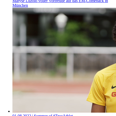
Maryse Luzolo voller Vorfreude auf das EM-Comeback in
München
01.08.2022
| Summer of #TrueAthlet…