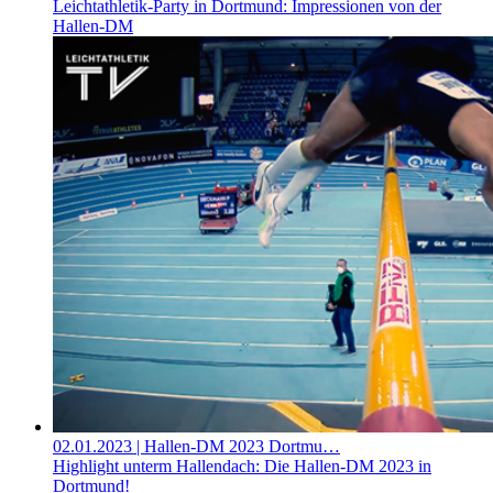
Leichtathletik-Party in Dortmund: Impressionen von der
Hallen-DM
02.01.2023
| Hallen-DM 2023 Dortmu…
Highlight unterm Hallendach: Die Hallen-DM 2023 in
Dortmund!