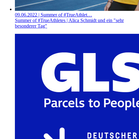
09.06.2022
| Summer of #TrueAthlet…
Summer of #TrueAthletes | Alica Schmidt und ein "sehr
besonderer Tag"