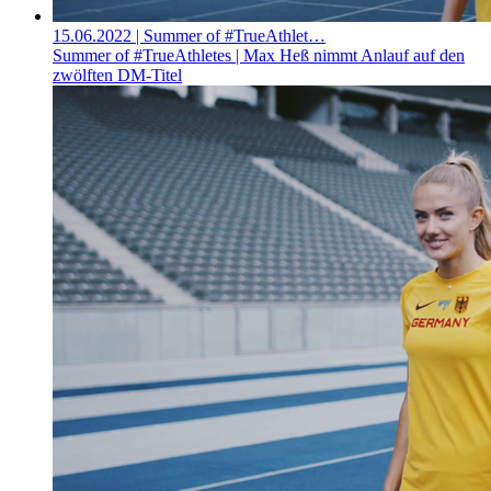
15.06.2022
| Summer of #TrueAthlet…
Summer of #TrueAthletes | Max Heß nimmt Anlauf auf den
zwölften DM-Titel