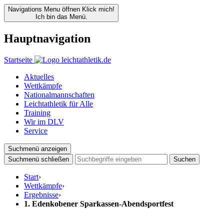
Navigations Menu öffnen
Klick mich!
Ich bin das Menü.
Hauptnavigation
Startseite
Aktuelles
Wettkämpfe
Nationalmannschaften
Leichtathletik für Alle
Training
Wir im DLV
Service
Suchmenü anzeigen
Suchmenü schließen
Suchen
Start
›
Wettkämpfe
›
Ergebnisse
›
1. Edenkobener Sparkassen-Abendsportfest