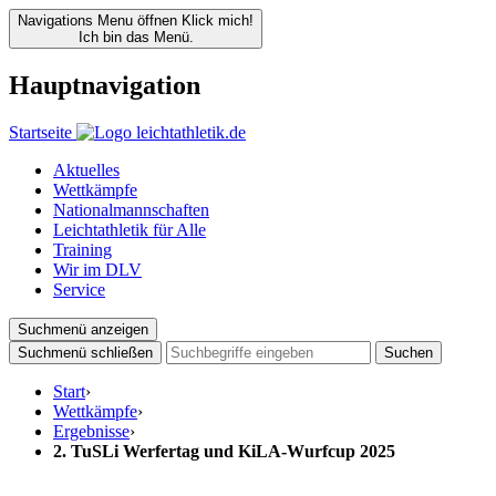
Navigations Menu öffnen
Klick mich!
Ich bin das Menü.
Hauptnavigation
Startseite
Aktuelles
Wettkämpfe
Nationalmannschaften
Leichtathletik für Alle
Training
Wir im DLV
Service
Suchmenü anzeigen
Suchmenü schließen
Suchen
Start
›
Wettkämpfe
›
Ergebnisse
›
2. TuSLi Werfertag und KiLA-Wurfcup 2025