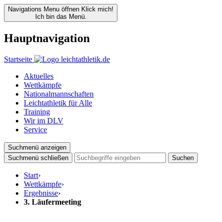
Navigations Menu öffnen
Klick mich!
Ich bin das Menü.
Hauptnavigation
Startseite
Aktuelles
Wettkämpfe
Nationalmannschaften
Leichtathletik für Alle
Training
Wir im DLV
Service
Suchmenü anzeigen
Suchmenü schließen
Suchen
Start
›
Wettkämpfe
›
Ergebnisse
›
3. Läufermeeting