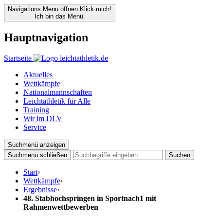
Navigations Menu öffnen
Klick mich!
Ich bin das Menü.
Hauptnavigation
Startseite
Aktuelles
Wettkämpfe
Nationalmannschaften
Leichtathletik für Alle
Training
Wir im DLV
Service
Suchmenü anzeigen
Suchmenü schließen
Suchen
Start
›
Wettkämpfe
›
Ergebnisse
›
48. Stabhochspringen in Sportnach1 mit
Rahmenwettbewerben