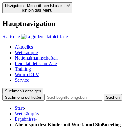
Navigations Menu öffnen
Klick mich!
Ich bin das Menü.
Hauptnavigation
Startseite
Aktuelles
Wettkämpfe
Nationalmannschaften
Leichtathletik für Alle
Training
Wir im DLV
Service
Suchmenü anzeigen
Suchmenü schließen
Suchen
Start
›
Wettkämpfe
›
Ergebnisse
›
Abendsportfest Kinder mit Wurf- und Stoßmeeting