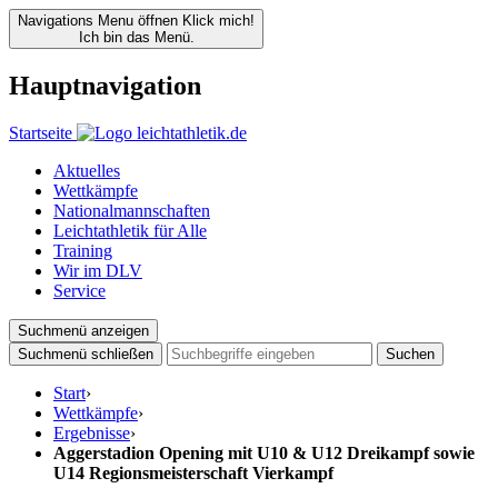
Navigations Menu öffnen
Klick mich!
Ich bin das Menü.
Hauptnavigation
Startseite
Aktuelles
Wettkämpfe
Nationalmannschaften
Leichtathletik für Alle
Training
Wir im DLV
Service
Suchmenü anzeigen
Suchmenü schließen
Suchen
Start
›
Wettkämpfe
›
Ergebnisse
›
Aggerstadion Opening mit U10 & U12 Dreikampf sowie
U14 Regionsmeisterschaft Vierkampf