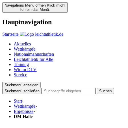
Navigations Menu öffnen
Klick mich!
Ich bin das Menü.
Hauptnavigation
Startseite
Aktuelles
Wettkämpfe
Nationalmannschaften
Leichtathletik für Alle
Training
Wir im DLV
Service
Suchmenü anzeigen
Suchmenü schließen
Suchen
Start
›
Wettkämpfe
›
Ergebnisse
›
DM Halle