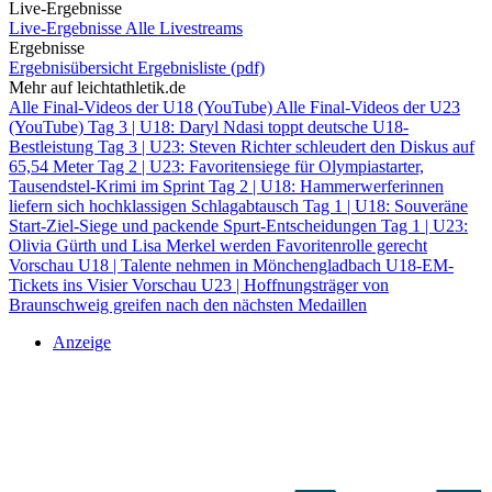
Live-Ergebnisse
Live-Ergebnisse
Alle Livestreams
Ergebnisse
Ergebnisübersicht
Ergebnisliste (pdf)
Mehr auf leichtathletik.de
Alle Final-Videos der U18 (YouTube)
Alle Final-Videos der U23
(YouTube)
Tag 3 | U18: Daryl Ndasi toppt deutsche U18-
Bestleistung
Tag 3 | U23: Steven Richter schleudert den Diskus auf
65,54 Meter
Tag 2 | U23: Favoritensiege für Olympiastarter,
Tausendstel-Krimi im Sprint
Tag 2 | U18: Hammerwerferinnen
liefern sich hochklassigen Schlagabtausch
Tag 1 | U18: Souveräne
Start-Ziel-Siege und packende Spurt-Entscheidungen
Tag 1 | U23:
Olivia Gürth und Lisa Merkel werden Favoritenrolle gerecht
Vorschau U18 | Talente nehmen in Mönchengladbach U18-EM-
Tickets ins Visier
Vorschau U23 | Hoffnungsträger von
Braunschweig greifen nach den nächsten Medaillen
Anzeige