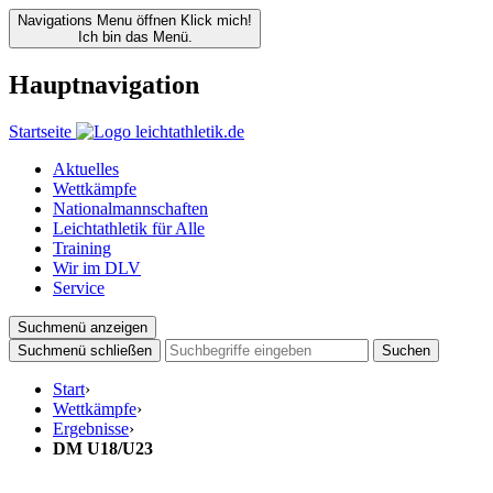
Navigations Menu öffnen
Klick mich!
Ich bin das Menü.
Hauptnavigation
Startseite
Aktuelles
Wettkämpfe
Nationalmannschaften
Leichtathletik für Alle
Training
Wir im DLV
Service
Suchmenü anzeigen
Suchmenü schließen
Suchen
Start
›
Wettkämpfe
›
Ergebnisse
›
DM U18/U23