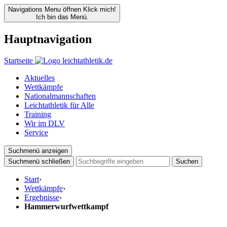
Navigations Menu öffnen
Klick mich!
Ich bin das Menü.
Hauptnavigation
Startseite
Aktuelles
Wettkämpfe
Nationalmannschaften
Leichtathletik für Alle
Training
Wir im DLV
Service
Suchmenü anzeigen
Suchmenü schließen
Suchen
Start
›
Wettkämpfe
›
Ergebnisse
›
Hammerwurfwettkampf