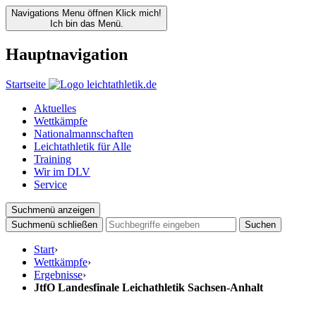
Navigations Menu öffnen
Klick mich!
Ich bin das Menü.
Hauptnavigation
Startseite
Aktuelles
Wettkämpfe
Nationalmannschaften
Leichtathletik für Alle
Training
Wir im DLV
Service
Suchmenü anzeigen
Suchmenü schließen
Suchen
Start
›
Wettkämpfe
›
Ergebnisse
›
JtfO Landesfinale Leichathletik Sachsen-Anhalt