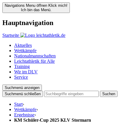
Navigations Menu öffnen
Klick mich!
Ich bin das Menü.
Hauptnavigation
Startseite
Aktuelles
Wettkämpfe
Nationalmannschaften
Leichtathletik für Alle
Training
Wir im DLV
Service
Suchmenü anzeigen
Suchmenü schließen
Suchen
Start
›
Wettkämpfe
›
Ergebnisse
›
KM Schüler-Cup 2025 KLV Stormarn