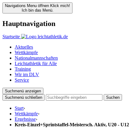
Navigations Menu öffnen
Klick mich!
Ich bin das Menü.
Hauptnavigation
Startseite
Aktuelles
Wettkämpfe
Nationalmannschaften
Leichtathletik für Alle
Training
Wir im DLV
Service
Suchmenü anzeigen
Suchmenü schließen
Suchen
Start
›
Wettkämpfe
›
Ergebnisse
›
Kreis-Einzel+Sprintstaffel-Meistersch. Aktiv, U20 - U12