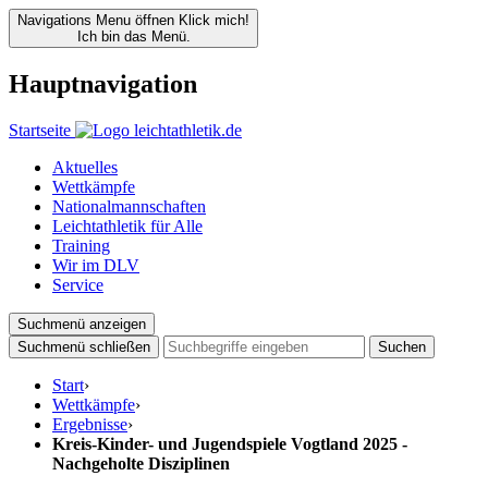
Navigations Menu öffnen
Klick mich!
Ich bin das Menü.
Hauptnavigation
Startseite
Aktuelles
Wettkämpfe
Nationalmannschaften
Leichtathletik für Alle
Training
Wir im DLV
Service
Suchmenü anzeigen
Suchmenü schließen
Suchen
Start
›
Wettkämpfe
›
Ergebnisse
›
Kreis-Kinder- und Jugendspiele Vogtland 2025 -
Nachgeholte Disziplinen