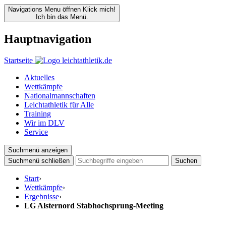
Navigations Menu öffnen
Klick mich!
Ich bin das Menü.
Hauptnavigation
Startseite
Aktuelles
Wettkämpfe
Nationalmannschaften
Leichtathletik für Alle
Training
Wir im DLV
Service
Suchmenü anzeigen
Suchmenü schließen
Suchen
Start
›
Wettkämpfe
›
Ergebnisse
›
LG Alsternord Stabhochsprung-Meeting