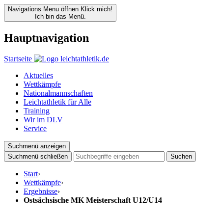
Navigations Menu öffnen
Klick mich!
Ich bin das Menü.
Hauptnavigation
Startseite
Aktuelles
Wettkämpfe
Nationalmannschaften
Leichtathletik für Alle
Training
Wir im DLV
Service
Suchmenü anzeigen
Suchmenü schließen
Suchen
Start
›
Wettkämpfe
›
Ergebnisse
›
Ostsächsische MK Meisterschaft U12/U14