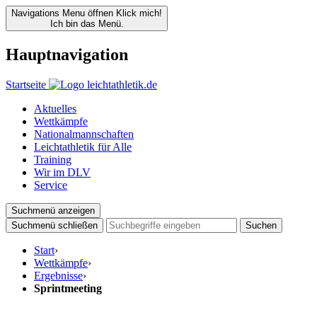
Navigations Menu öffnen
Klick mich!
Ich bin das Menü.
Hauptnavigation
Startseite
Aktuelles
Wettkämpfe
Nationalmannschaften
Leichtathletik für Alle
Training
Wir im DLV
Service
Suchmenü anzeigen
Suchmenü schließen
Suchen
Start
›
Wettkämpfe
›
Ergebnisse
›
Sprintmeeting