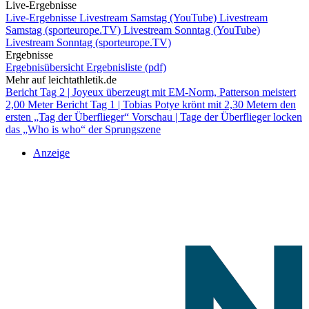
Live-Ergebnisse
Live-Ergebnisse
Livestream Samstag (YouTube)
Livestream
Samstag (sporteurope.TV)
Livestream Sonntag (YouTube)
Livestream Sonntag (sporteurope.TV)
Ergebnisse
Ergebnisübersicht
Ergebnisliste (pdf)
Mehr auf leichtathletik.de
Bericht Tag 2 | Joyeux überzeugt mit EM-Norm, Patterson meistert
2,00 Meter
Bericht Tag 1 | Tobias Potye krönt mit 2,30 Metern den
ersten „Tag der Überflieger“
Vorschau | Tage der Überflieger locken
das „Who is who“ der Sprungszene
Anzeige